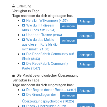
Einleitung
Verfügbar in
Tage
Tage nachdem du dich eingetragen hast
Herzlich Willkommen (4:57)
Anfangen
Wie du mit diesem
Anfangen
Kurs Gutes tust (2:24)
Über den Trainer (5:04)
Anfangen
Wie du das Meiste
Anfangen
aus diesem Kurs für dich
mitnimmst (21:58)
Die RedeFabrik Community auf
Anfangen
Slack (8:43)
Die RedeFabrik Community
Anfangen
Karte (1:47)
Die Macht psychologischer Überzeugung
Verfügbar in
Tage
Tage nachdem du dich eingetragen hast
Der Beginn deiner Reise... (4:57)
Anfangen
Die Grundlagen der
Anfangen
Überzeugungspsychologie (16:25)
Ethos - Überzeugen durch
Anfangen