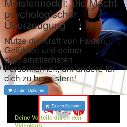
Meistermodul: Die Macht
psychologischer
Überzeugung
Nutze die Kraft von Fakten,
Gefühlen und deiner
charismatischsten
Persönlichkeit, um andere für
dich zu begeistern!
Zu den Optionen
Zu den Optionen
Deine
Vorteile durch den
Videokurs: